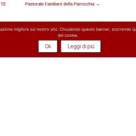
RTE
Pastorale Familiare della Parrocchia
→
vigazione migliore sul nostro sito. Chiudendo questo banner, scorrendo 
dei cookie.
Ok
Leggi di più
ONTRIBUTI
CONTATTI
Notiziario
Piazza Santa Maria Novella, 18
50123 - Firenze
parrocchiale
Telefono:
+39 055210113 - +
Riflessioni, appuntamenti e
 nostri parrocchiani.
3476114168
Parrocchia:
graziano.lezziero@tiscali.it
Notiziario
parrocchiale
Riflessioni, appuntamenti e
 nostri parrocchiani.