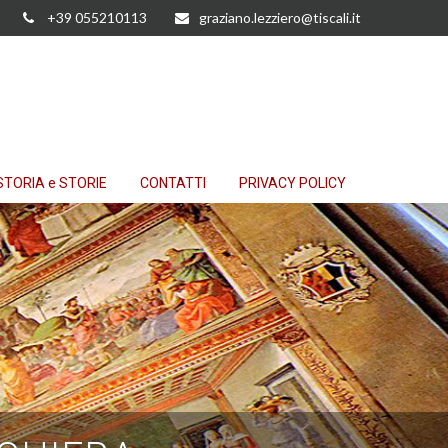
+39 055210113
graziano.lezziero@tiscali.it
STORIA e STORIE
CONTATTI
PRIVACY POLICY