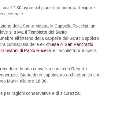
 ore 17,30 avremo il piacere di poter partecipare
 eccezionale.
brazione della Santa Messa
in Cappella Rucellai, un
dove si trova Il
Tempietto del Santo
nebre all’interno della cappella del Santo Sepolcro
ora consacrata della ex-
chiesa di San Pancrazio
.
o
Giovanni di Paolo Rucellai
e l’architettura è opera
preceduta da una conversazione con Roberto
Pancrazio. Storia di un capolavoro architettonico e di
seo Marini alle ore 16,30.
e per ragioni conservative e di sicurezza.