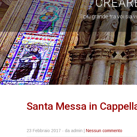
CREAR
Il più grande tra voi sia
Santa Messa in Cappell
23 Febbraio 2017
- da admin |
Nessun commento