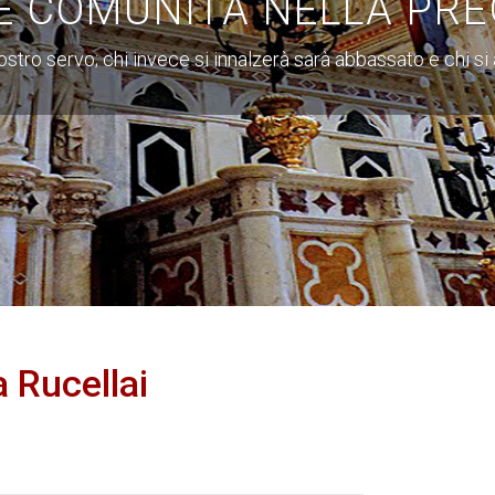
E COMUNITÀ NELLA PRE
 vostro servo; chi invece si innalzerà sarà abbassato e chi s
a
Rucellai