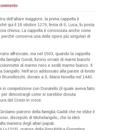
commento
stra dell’altare maggiore, la prima cappella è
ché qui il 18 ottobre 1279, festa di S. Luca, fu posta
nuova chiesa. La cappella è conosciuta anche come
, perché conserva una delle opere più singolari di
erano affrescate, ma nel 1503, quando la cappella
lla famiglia Gondi, furono ornate di marmi bianchi
 colonnette di marmo nero e sedili marmo bianco. Il
a Sangallo. Nell’arco addossato alla parete di fondo
i Brunelleschi, donato a S. Maria Novella nel 1443.
e in competizione con Donatello (il quale aveva fatto
e), per dimostrargli come si sarebbe dovuta
ura del Cristo in croce.
Girolamo patrono della famiglia Gaddi che ne ebbe il
Dosio, discepolo di Michelangelo, che la ideò
la maniera degli altari papali.
ami (+1319), oratore della Repubblica Fiorentina,