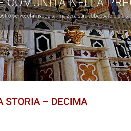
E COMUNITÀ NELLA PRE
 vostro servo; chi invece si innalzerà sarà abbassato e chi s
 STORIA – DECIMA