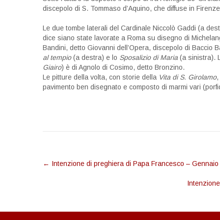
discepolo di S. Tommaso d’Aquino, che diffuse in Firenze
Le due tombe laterali del Cardinale Niccolò Gaddi (a dest
dice siano state lavorate a Roma su disegno di Michelang
Bandini, detto Giovanni dell’Opera, discepolo di Baccio B
al tempio
(a destra) e lo
Sposalizio di Maria
(a sinistra). L
Giairo
) è di Agnolo di Cosimo, detto Bronzino.
Le pitture della volta, con storie della
Vita di S. Girolamo
,
pavimento ben disegnato e composto di marmi vari (porfido
Post
←
Intenzione di preghiera di Papa Francesco – Gennaio
navigation
Intenzion