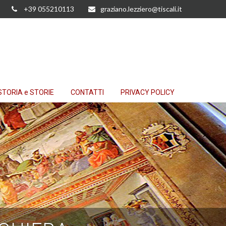
+39 055210113
graziano.lezziero@tiscali.it
STORIA e STORIE
CONTATTI
PRIVACY POLICY