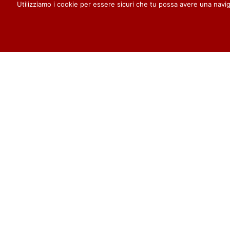
Utilizziamo i cookie per essere sicuri che tu possa avere una na
PARTECIPA
ULTIMI
C
Su questo sito è possibile registrarsi
per tre distinte forme di
partecipazione:
1) Alla Newsletter per essere
avvisi per i
sempre aggiornati sulla vita della
Parrocchia
ISCRIVITI
2) Ai Contributi per essere informato
ogni volta che un nuovo articolo
viene pubblicato
ISCRIVITI
avvisi per i
3) Ai Commenti per poter partecipare
alla discussione degli articoli
pubblicati
ISCRIVITI