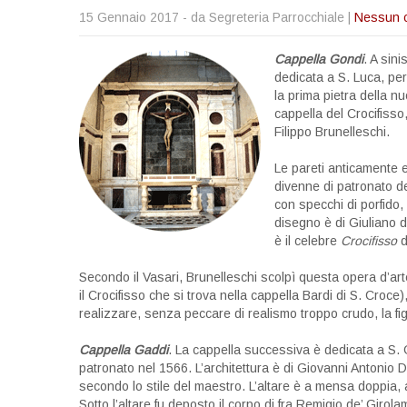
15 Gennaio 2017
- da Segreteria Parrocchiale |
Nessun 
Cappella Gondi
. A sini
dedicata a S. Luca, per
la prima pietra della 
cappella del Crocifisso
Filippo Brunelleschi.
Le pareti anticamente 
divenne di patronato de
con specchi di porfido,
disegno è di Giuliano d
è il celebre
Crocifisso
d
Secondo il Vasari, Brunelleschi scolpì questa opera d’art
il Crocifisso che si trova nella cappella Bardi di S. Croc
realizzare, senza peccare di realismo troppo crudo, la fig
Cappella Gaddi
. La cappella successiva è dedicata a S. 
patronato nel 1566. L’architettura è di Giovanni Antonio 
secondo lo stile del maestro. L’altare è a mensa doppia, al
Sotto l’altare fu deposto il corpo di fra Remigio de’ Girol