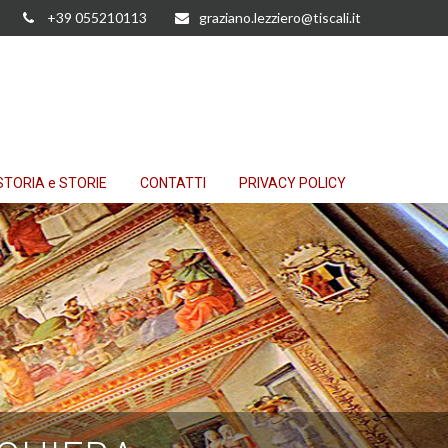
+39 055210113
graziano.lezziero@tiscali.it
STORIA e STORIE
CONTATTI
PRIVACY POLICY