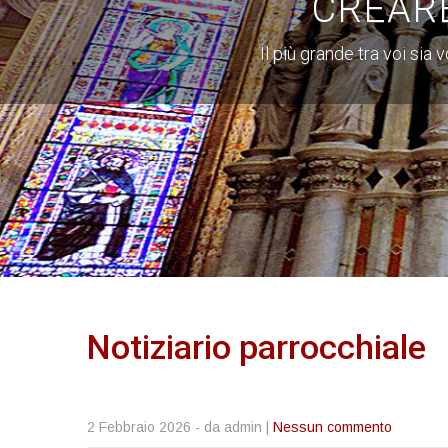
CREAR
Il più grande tra voi sia
Notiziario
parrocchiale
2 Febbraio 2026
- da admin |
Nessun commento