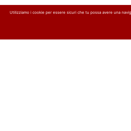
Utilizziamo i cookie per essere sicuri che tu possa avere una na
PARTECIPA
ULTIMI
C
Su questo sito è possibile registrarsi
per tre distinte forme di
partecipazione:
1) Alla Newsletter per essere
avvisi per i
sempre aggiornati sulla vita della
Parrocchia
ISCRIVITI
2) Ai Contributi per essere informato
ogni volta che un nuovo articolo
viene pubblicato
ISCRIVITI
avvisi per i
3) Ai Commenti per poter partecipare
alla discussione degli articoli
pubblicati