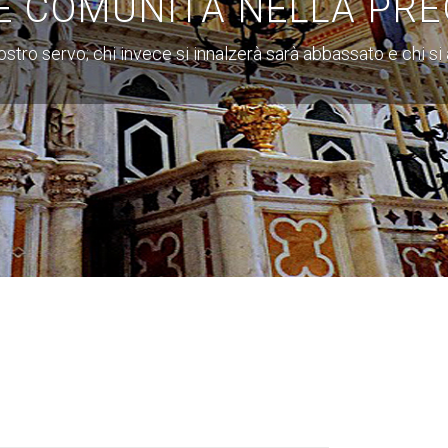
E COMUNITÀ NELLA PRE
 vostro servo; chi invece si innalzerà sarà abbassato e chi s