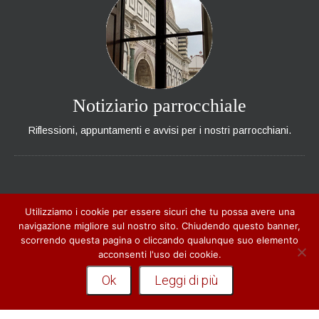
Notiziario parrocchiale
Riflessioni, appuntamenti e avvisi per i nostri parrocchiani.
CONTATTI
Utilizziamo i cookie per essere sicuri che tu possa avere una
navigazione migliore sul nostro sito. Chiudendo questo banner,
Piazza Santa Maria Novella, 18
scorrendo questa pagina o cliccando qualunque suo elemento
50123 - Firenze
acconsenti l'uso dei cookie.
Telefono:
+39 055210113 - +39 3476114168
Ok
Leggi di più
Parrocchia:
graziano.lezziero@tiscali.it