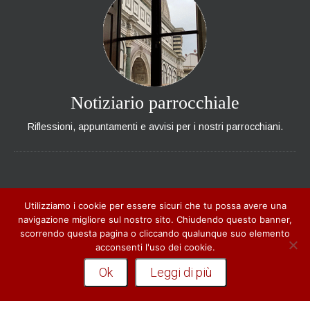
Notiziario parrocchiale
Riflessioni, appuntamenti e avvisi per i nostri parrocchiani.
CONTATTI
Utilizziamo i cookie per essere sicuri che tu possa avere una
navigazione migliore sul nostro sito. Chiudendo questo banner,
Piazza Santa Maria Novella, 18
scorrendo questa pagina o cliccando qualunque suo elemento
50123 - Firenze
acconsenti l'uso dei cookie.
Telefono:
+39 055210113 - +39 3476114168
Ok
Leggi di più
Parrocchia:
graziano.lezziero@tiscali.it