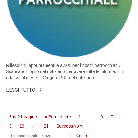
Riflessioni, appuntamenti e avvisi per i nostri parrocchiani.
Scaricate il foglio del notiziario per avere tutte le informazioni
relative al mese di Giugno. PDF del notiziario
›
LEGGI TUTTO
8 di 21 pagine
« Precedente
1
…
6
7
8
9
10
…
21
Successivo »