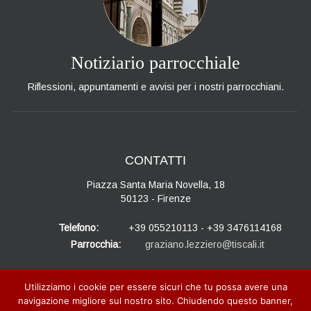
Notiziario parrocchiale
Riflessioni, appuntamenti e avvisi per i nostri parrocchiani.
CONTATTI
Piazza Santa Maria Novella, 18
50123 - Firenze
Telefono:
+39 055210113 - +39 3476114168
Parrocchia:
graziano.lezziero@tiscali.it
Utilizziamo i cookie per essere sicuri che tu possa avere una
navigazione migliore sul nostro sito. Chiudendo questo banner,